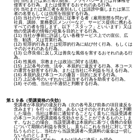
(8) 当社または第三者の財産、プライバシーまたは肖像権を
侵害する行為、または侵害するおそれのある行為。
(9) 当社または第三者を差別もしくは誹謗中傷しまたは第三
者の名誉もしくは信用を毀損する行為。
(10) 当社のサービス提供に従事する者（雇用形態を問わず、
社員、講師、業務委託メンバーなど、サービス提供に携わる
すべての者を指します。以下「スタッフ」といいます）又は
他の受講者の情報の収集を目的とする行為。
(11) 当社が事前に許諾しない各種サービス上での宣伝、広
告、勧誘、又は営業行為。
(12) 犯罪的行為または犯罪的行為に結び付く行為、もしくは
そのおそれのある行為。
(13) 公序良俗に反し又は善良な風俗を害するおそれのある行
為。
(14) 性風俗、宗教または政治に関する活動。
(15) 上記各号の他、法令、本規約に違反する行為、本コース
の運営を妨害する行為、または当社に不利益を与える行為。
(16) 本規約及び本コースの趣旨・目的に反する行為。
(17) 上記各号のいずれかに該当する行為を助長する行為。
(18) その他、当社が不適切と判断する行為。
第１９条（受講資格の失効）
受講者が本規約の違反行為（次の各号及び前条の項目違反を
含みます）を行った場合、あるいはそのおそれがあると判断
した場合、当社は事前に通知することなく直ちに当該受講者
の本コースの受講資格を失効させることができるものとしま
す。なおこの場合、当該受講者は本規約に基づく債務の全額
について期限の利益を喪失し、直ちにこれを当社に対して支
払うものとし、当社から当該受講者へ受講料の返金は一切し
ないものとします。
(1) 本規約のいずれか、または法令に違反した場合。