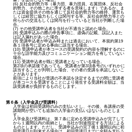
(6) 反社会的勢力等（暴力団、暴力団員、右翼団体、反社会
的勢力、その他これに準ずる者を意味します）であるか、ま
たは資金提供その他を通じて反社会的勢力等の維持、運営も
しくは経営に協力もしくは関与する等、反社会的勢力等との
何らかの交流もしくは関与を行っていると当社が判断した場
合。
(7) その他受講申込者を当社が不適当と認めた場合。
(8) 受講申込みの際の申告事項に、虚偽の記載、誤記入また
は記入漏れがあった場合。
(9) 受講申込者が申込み時または過去において、本規約第19
条１項各号に定める事由に該当する場合。
(10) 受講申込者が本コースの受講契約の内容を理解するのに
十分な語学能力及びコミュニケーション能力を有していない
場合。
(11) 受講申込者が既に受講者となっている場合。
第2項の承諾後であっても、受講者が第3項各号のいずれかに
該当することが判明した場合、その者の受講を承認しないこ
とがあります。
前項により当社が受講の不承認を決定するまでの間に受講者
が本コースを受講することにより発生する受講料全額は、当
該受講者が負担するものとします。
第６条（入学金及び受講料）
入学金は初回受講時のみの支払いとし、その後、各講座の受
講期間が空いても追加の入学金の支払いはないものとしま
す。
入学金及び受講料は、第７条に定める受講申込みが完了して
から１週間以内の前納とし、当社が別途指定する方法による
ものとします。ただし、受講申込みの完了後１週間以内に初
回受講日が到来する場合は、初回受講日までに全額を支払う