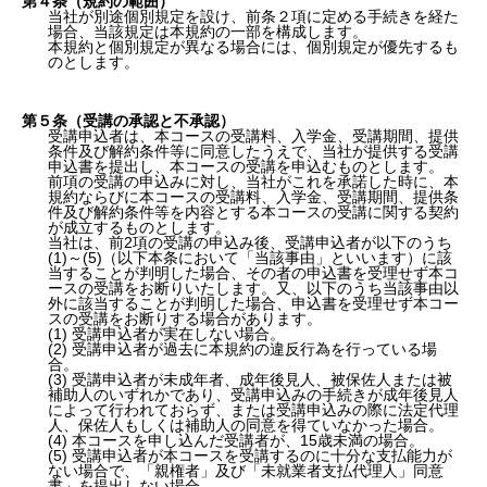
第４条（規約の範囲）
当社が別途個別規定を設け、前条２項に定める手続きを経た
場合、当該規定は本規約の一部を構成します。
本規約と個別規定が異なる場合には、個別規定が優先するも
のとします。
第５条（受講の承認と不承認）
受講申込者は、本コースの受講料、入学金、受講期間、提供
条件及び解約条件等に同意したうえで、当社が提供する受講
申込書を提出し、本コースの受講を申込むものとします。
前項の受講の申込みに対し、当社がこれを承諾した時に、本
規約ならびに本コースの受講料、入学金、受講期間、提供条
件及び解約条件等を内容とする本コースの受講に関する契約
が成立するものとします。
当社は、前2項の受講の申込み後、受講申込者が以下のうち
(1)～(5)（以下本条において「当該事由」といいます）に該
当することが判明した場合、その者の申込書を受理せず本コ
ースの受講をお断りいたします。又、以下のうち当該事由以
外に該当することが判明した場合、申込書を受理せず本コー
スの受講をお断りする場合があります。
(1) 受講申込者が実在しない場合。
(2) 受講申込者が過去に本規約の違反行為を行っている場
合。
(3) 受講申込者が未成年者、成年後見人、被保佐人または被
補助人のいずれかであり、受講申込みの手続きが成年後見人
によって行われておらず、または受講申込みの際に法定代理
人、保佐人もしくは補助人の同意を得ていなかった場合。
(4) 本コースを申し込んだ受講者が、15歳未満の場合。
(5) 受講申込者が本コースを受講するのに十分な支払能力が
ない場合で、「親権者」及び「未就業者支払代理人」同意
書」を提出しない場合。