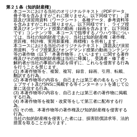
第２１条（知的財産権）
本コースにおける当社のオリジナルテキスト（PDFデータ、
冊子等を含みますがこれに限りません。以下同様です）、課
題及び演習用資料（ワークシート、各種データ、参考資料等
を含みますがこれに限りません。以下同様です）、ライブ授
業及びオンデマンド授業の動画（録画を含みます。以下同様
です）コンテンツ等、本コースで指導するノウハウ等につい
ては、当社の知的財産であり、当社は知的財産権（著作権、
意匠権、特許権、実用新案権、商標権）を所有します。
本コースにおける当社のオリジナルテキスト、課題及び演習
用資料、ライブ授業及びオンデマンド授業の動画コンテンツ
等の著作物（以下「本著作物等」といいます）に関する著作
権及びその他知的財産権は当社に帰属し、受講者・修了者・
解約者が当社の事前の承諾を得ずに、これらを侵害する行為
を行うことを禁じます。
(1) 本著作物等を、複製、複写、録音、録画、引用、転載、
翻訳する行為。
(2) 本著作物等の内容を、自己または第三者の名をもってウ
ェブサイト及びSNSに掲載する等インターネットを通じて公
衆に送信する行為。
(3) 本著作物等の内容を、自己または第三者の著作物に掲載
する行為。
(4) 本著作物等を複製・改変等をして第三者に配布する行
為。
(5) その他、本著作物等の著作権及び知的財産権を侵害する
行為。
当社の知的財産権を侵害した者には、損害賠償請求等、法的
措置を取ることがあります。