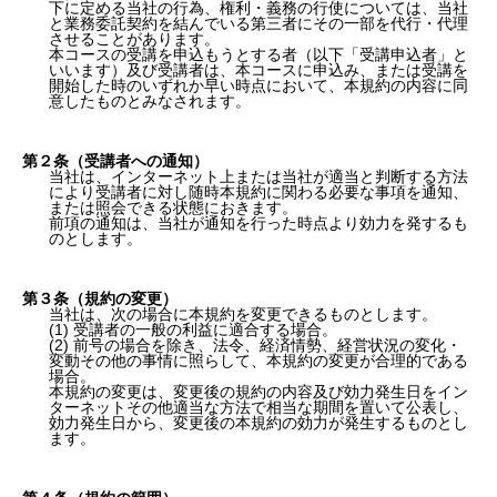
下に定める当社の行為、権利・義務の行使については、当社
と業務委託契約を結んでいる第三者にその一部を代行・代理
させることがあります。
本コースの受講を申込もうとする者（以下「受講申込者」と
いいます）及び受講者は、本コースに申込み、または受講を
開始した時のいずれか早い時点において、本規約の内容に同
意したものとみなされます。
第２条（受講者への通知）
当社は、インターネット上または当社が適当と判断する方法
により受講者に対し随時本規約に関わる必要な事項を通知、
または照会できる状態におきます。
前項の通知は、当社が通知を行った時点より効力を発するも
のとします。
第３条（規約の変更）
当社は、次の場合に本規約を変更できるものとします。
(1) 受講者の一般の利益に適合する場合。
(2) 前号の場合を除き、法令、経済情勢、経営状況の変化・
変動その他の事情に照らして、本規約の変更が合理的である
場合。
本規約の変更は、変更後の規約の内容及び効力発生日をイン
ターネットその他適当な方法で相当な期間を置いて公表し、
効力発生日から、変更後の本規約の効力が発生するものとし
ます。