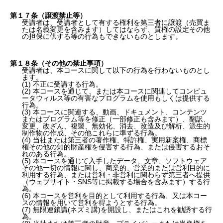
第１７条（譲渡禁止等）
受講者は、受講者として有する権利を第三者に譲渡（売買ま
たは名義変更を含みます）してはならず、質権の設定その他
の担保に供する等の行為もできないものとします。
第１８条（その他の禁止事項）
受講者は、本コースに関して以下の行為を行わないものとし
ます。
(1) 不正に受講する行為。
(2) 本コースを通じて、または本コースに関連してコンピュ
ータウィルス等の有害なプログラムを使用もしくは提供する
行為。
(3) 本コースに関連する、動画、ドキュメント、コンテンツ
またはプログラム等を修正（一部修正も含みます）、翻訳、
変更、改ざん、複製、無効化、消去、改造及び解析、派生的
制作物の作成、その他これらに準ずる行為。
(4) 当社または第三者の著作権、特許権、実用新案権、商標
権その他の知的財産権を侵害する行為、または侵害するおそ
れのある行為。
(5) 本コースを通じて入手したデータ、文章、ソフトウェア
その他一切の情報に関し、商業的、営業的または営利目的に
利用する行為、または営利・非営利に関わらず第三者へ提供
（ウェブサイト・SNS等に掲載する場合を含みます）する行
為。
(6) 本コースを営利を目的として利用する行為、又は本コー
スの情報を用いて営利を得ようとする行為。
(7) 無限連鎖講(ネズミ講)を開設し、またはこれを勧誘する行
為。