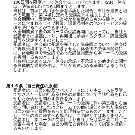
180日間を限度として休会することができます。なお、休会
は、受講者1名につき1回までとします。
当社は、前項に基づき休会を承認した場合、当社が必要と認
める範囲で、第14条に定める受講期間を延長します。
休会期間中、受講者は、当社が別途定めるものを除き、本コ
ースに含まれるライブ授業、課題添削その他のサービスの提
供を受けることができません。
休会期間満了後の本コースの受講再開にあたっては、当社と
受講者との協議により、再開後に参加するクラス、講座受講
日等を決定するものとします。
受講者は、休会前に受講を完了した講義回について、休会後
に再度受講することはできません。休会後の受講再開時に
は、休会時点で未受講であった講座回数から本コースの受講
を再開するものとします。
前各項に定めるほか、休会の承認・不承認その他休会に関す
る具体的な運用条件は、当社が別途定める基準によるものと
します。
第１６条（自己責任の原則）
受講者は、自己のID及びパスワードにより本コースを受講し
てなされた一切の行為及びその結果について当該行為を自己
がしたか否かを問わず責任を負います。
受講者は、受講者による本コースの受講に伴い第三者から当
社へ問い合わせまたはクレームその他の通知がされた場合は
自己の責任と費用をもって処理解決するものとします。ただ
し、当社の責に帰すべき場合は、この限りではありません。
受講者は、本コースの受講により当社または第三者に対して
損害を与えた場合、自己の責任と費用をもって損害を賠償す
るものとします。