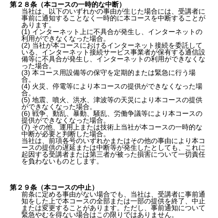
第２８条（本コースの一時的な中断）
当社は、以下のいずれかの事由が生じた場合には、受講者に
事前に通知することなく一時的に本コースを中断することが
あります。
(1) インターネット上に不具合が発生し、インターネットの
利用ができなくなった場合。
(2) 当社が本コースにおけるインターネット接続を委託して
いる、インターネット接続サービス事業者が保有する通信設
備等に不具合が発生し、インターネットの利用ができなくな
った場合。
(3) 本コース用設備等の保守を定期的または緊急に行う場
合。
(4) 火災、停電等により本コースの提供ができなくなった場
合。
(5) 地震、噴火、洪水、津波等の天災により本コースの提供
ができなくなった場合。
(6) 戦争、動乱、暴動、騒乱、労働争議等により本コースの
提供ができなくなった場合。
(7) その他、運用上または技術上当社が本コースの一時的な
中断が必要と判断した場合。
当社は、前項各号のいずれかまたはその他の事由により本コ
ースの提供の遅延または中断等が発生したとしても、これに
起因する受講者または第三者が被った損害について一切責任
を負わないものとします。
第２９条（本コースの中止）
前条に定める事由がない場合でも、当社は、受講者に事前通
知をした上で本コースの全部または一部の提供を終了、中止
または変更することがあります。ただし、事前通知について
緊急やむを得ない場合はこの限りではありません。