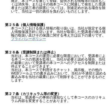
廃止、本コースを通じて登録、提供される情報等の流出もし
くは消失等、またはその他本コースに関連して発生した受講
者または第三者の損害については、別途定めがある場合を除
いて、当社は一切の責任を負わないものとします。
第２５条（個人情報保護）
本コースにおける個人情報の取り扱いは、当社が規定する個
人情報保護方針に従います。当社が取得した受講者の個人情
報の取扱い及びその保護に関する考え方は以下の通りです。
プライバシーポリシー
第２６条（受講制限または停止）
当社は、本コースの運営に必要な限度において、受講者によ
る本コースの受講を監視し、当社が必要と認める場合、当社
の裁量において受講者の本コースへのアクセスを制限または
停止することができます。
当社は、本コースで利用するチャット、掲示板、その他の
WEBツール上での書き込みにおいて、当社が不適切と認める
書込み等を当社の裁量において削除することができるものと
します。
第２７条（カリキュラム等の変更）
当社は、受講者への事前の通知なくして本コースのカリキュ
ラム内容を変更することがあります。