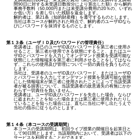
間90日に対する未受講日数按分により算出した額）から解約
事務手数料（50,000円または未受講分費用の20％の、いずれ
か低い方）を差し引いた残額を返金します。
解約者は、第21条（知的財産権）を遵守するものとします。
当社は本コースが解約された時点で、解約者のユーザIDなら
びにパスワードを抹消するものとします。
第１３条（ユーザＩＤ及びパスワードの管理責任）
受講者は、自己のユーザID及びパスワードを第三者に使用さ
せること、第三者が使用できる状態にすること、またはユー
ザIDとパスワードを入力してオンデマンド授業を受講可能な
状態にした情報端末を第三者に利用させることをしてはなら
ず、これらの使用及び管理について一切の責任を負うものと
します。
当社は、受講者のユーザID及びパスワード、またはユーザID
とパスワードを入力してオンデマンド授業を受講可能な状態
にした情報端末が第三者に使用されたことによって当該受講
者が被る損害について、当該受講者の故意過失の有無にかか
わらず一切責任を負いません。
受講者は、ユーザID及びパスワードを失念した場合、ならび
に盗まれたことを知った場合または第三者に使用されたりし
ていることを知った場合には、直ちに当社に申し出たうえで
当社の指示に従うものとします。
第１４条（本コースの受講期間）
本コースの受講期間は、初回ライブ授業の開催日を起算日と
して90日間とします。当該期間内において、受講者は以下の
サービスを利用することができます。