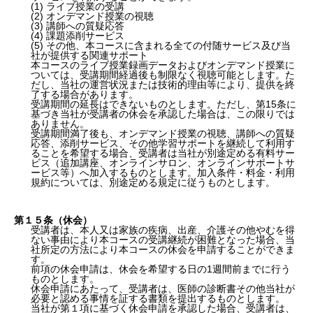
(1) ライブ授業の受講
(2) オンデマンド授業の視聴
(3) 講師への質疑応答
(4) 課題添削サービス
(5) その他、本コースに含まれる全ての付随サービス及び当
社が提供する関連サポート
本コースのライブ授業録画データおよびオンデマンド授業に
ついては、受講期間経過後も制限なく視聴可能とします。た
だし、当社の運営状況または技術的理由等により、提供を終
了する場合があります。
受講期間の延長はできないものとします。ただし、第15条に
基づき当社が受講者の休会を承認した場合は、この限りでは
ありません。
受講期間満了後も、オンデマンド授業の視聴、講師への質疑
応答、添削サービス、その他学習サポートを継続して利用す
ることを希望する場合、受講者は当社が別途定める有料サー
ビス（追加講座、オンラインサロン、オンラインサポートサ
ービス等）へ加入するものとします。加入条件・料金・利用
規約については、別途定める規定に従うものとします。
第１５条（休会）
受講者は、本人又は家族の疾病、出産、介護その他やむを得
ない事由により本コースの受講継続が困難となった場合、当
社所定の方法により本コースの休会を申請することができま
す。
前項の休会申請は、休会を希望する日の1週間前までに行う
ものとします。
休会申請にあたって、受講者は、医師の診断書その他当社が
必要と認める事情を証する書類を提出するものとします。
当社が第１項に基づく休会申請を承認した場合、受講者は、