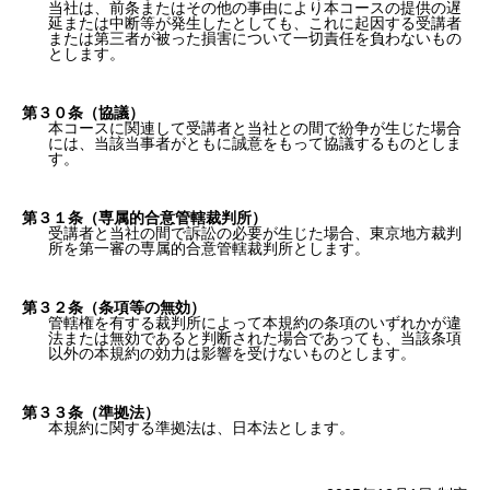
当社は、前条またはその他の事由により本コースの提供の遅
延または中断等が発生したとしても、これに起因する受講者
または第三者が被った損害について一切責任を負わないもの
とします。
第３０条（協議）
本コースに関連して受講者と当社との間で紛争が生じた場合
には、当該当事者がともに誠意をもって協議するものとしま
す。
第３１条（専属的合意管轄裁判所）
受講者と当社の間で訴訟の必要が生じた場合、東京地方裁判
所を第一審の専属的合意管轄裁判所とします。
第３２条（条項等の無効）
管轄権を有する裁判所によって本規約の条項のいずれかが違
法または無効であると判断された場合であっても、当該条項
以外の本規約の効力は影響を受けないものとします。
第３３条（準拠法）
本規約に関する準拠法は、日本法とします。