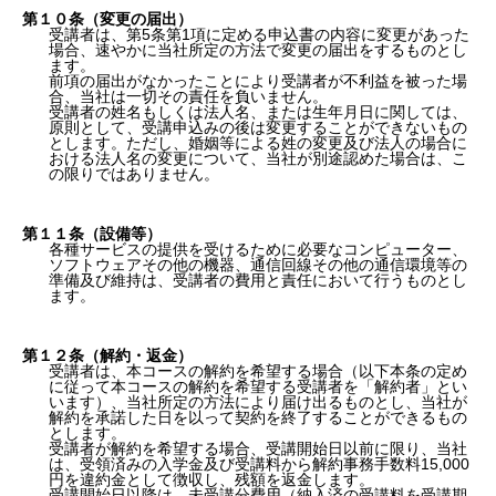
第１０条（変更の届出）
受講者は、第5条第1項に定める申込書の内容に変更があった
場合、速やかに当社所定の方法で変更の届出をするものとし
ます。
前項の届出がなかったことにより受講者が不利益を被った場
合、当社は一切その責任を負いません。
受講者の姓名もしくは法人名、または生年月日に関しては、
原則として、受講申込みの後は変更することができないもの
とします。ただし、婚姻等による姓の変更及び法人の場合に
おける法人名の変更について、当社が別途認めた場合は、こ
の限りではありません。
第１１条（設備等）
各種サービスの提供を受けるために必要なコンピューター、
ソフトウェアその他の機器、通信回線その他の通信環境等の
準備及び維持は、受講者の費用と責任において行うものとし
ます。
第１２条（解約・返金）
受講者は、本コースの解約を希望する場合（以下本条の定め
に従って本コースの解約を希望する受講者を「解約者」とい
います）、当社所定の方法により届け出るものとし、当社が
解約を承諾した日を以って契約を終了することができるもの
とします。
受講者が解約を希望する場合、受講開始日以前に限り、当社
は、受領済みの入学金及び受講料から解約事務手数料15,000
円を違約金として徴収し、残額を返金します。
受講開始日以降は、未受講分費用（納入済の受講料を受講期