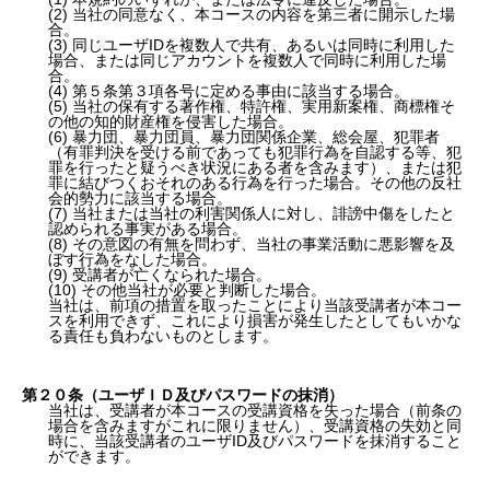
(2) 当社の同意なく、本コースの内容を第三者に開示した場
合。
(3) 同じユーザIDを複数人で共有、あるいは同時に利用した
場合、または同じアカウントを複数人で同時に利用した場
合。
(4) 第５条第３項各号に定める事由に該当する場合。
(5) 当社の保有する著作権、特許権、実用新案権、商標権そ
の他の知的財産権を侵害した場合。
(6) 暴力団、暴力団員、暴力団関係企業、総会屋、犯罪者
（有罪判決を受ける前であっても犯罪行為を自認する等、犯
罪を行ったと疑うべき状況にある者を含みます）、または犯
罪に結びつくおそれのある行為を行った場合。その他の反社
会的勢力に該当する場合。
(7) 当社または当社の利害関係人に対し、誹謗中傷をしたと
認められる事実がある場合。
(8) その意図の有無を問わず、当社の事業活動に悪影響を及
ぼす行為をなした場合。
(9) 受講者が亡くなられた場合。
(10) その他当社が必要と判断した場合。
当社は、前項の措置を取ったことにより当該受講者が本コー
スを利用できず、これにより損害が発生したとしてもいかな
る責任も負わないものとします。
第２０条（ユーザＩＤ及びパスワードの抹消）
当社は、受講者が本コースの受講資格を失った場合（前条の
場合を含みますがこれに限りません）、受講資格の失効と同
時に、当該受講者のユーザID及びパスワードを抹消すること
ができます。