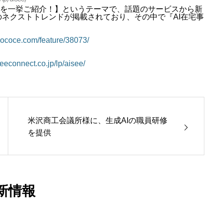
測を一挙ご紹介！】というテーマで、話題のサービスから新
年のネクストトレンドが掲載されており、その中で『AI在宅事
/pococe.com/feature/38073/
seeconnect.co.jp/lp/aisee/
米沢商工会議所様に、生成AIの職員研修
を提供
新情報