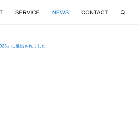
T
SERVICE
NEWS
CONTACT
 2026』に選出されました
AI資格取得支援事業
QUALIFICATION
す、世代を
「AIって、こんなに使えるん
ゲーミフィ
だ！」が自然に生まれた90分 —
AI業務支援士 養成研修
開催レポー
生成AIを“業務の即戦力”にする職
2026.01.21
員研修セミナーレポート —