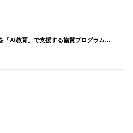
を「AI教育」で支援する協賛プログラム
開始 — 競技と仕事のデュア
後のセカンドキャリア支援に向けた、生成
今を頑張る選手に、生涯使える”知識”を贈る