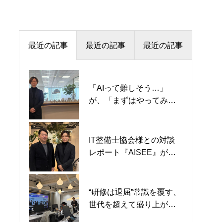
最近の記事
最近の記事
最近の記事
「AIって難しそう…」
『AISEE』立ち上げに込
「AIって、こんなに使え
が、「まずはやってみた
めた想い。AIを苦手だと
るんだ！」が自然に生ま
い」に変わった日。株式
思う人にこそ、われわれ
れた90分 — 生成AIを“業
会社オカモトヤ様との
の学びを届けたい
務の即戦力”にする職員研
『明日から使える、オフ
修セミナーレポート —
IT整備士協会様との対談
IT整備士協会様との対談
『AISEE』立ち上げに込
ィス業務AI自動化セミナ
レポート『AISEE』が目
レポート『AISEE』が目
めた想い。AIを苦手だと
ー』開催レポート
指す女性とAIの新しい働
指す女性とAIの新しい働
思う人にこそ、われわれ
き方について
き方について
の学びを届けたい
“研修は退屈”常識を覆す、
「AIって、こんなに使え
「AIって難しそう…」
世代を超えて盛り上がっ
るんだ！」が自然に生ま
が、「まずはやってみた
た「ゲーミフィケーショ
れた90分 — 生成AIを“業
い」に変わった日。株式