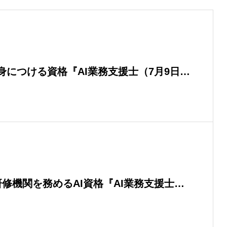
身につける資格『AI業務支援士（7月9日試
修の申込者が80名を突破 — 申込者の中心
場リーダー層。「AIを導入する」から「現場
学び直しの動きが鮮明に —
修機関を務めるAI資格『AI業務支援士』
されました