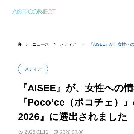
ニュース
メディア
『AISEE』が、女性への
メディア
『AISEE』が、女性への
AIS
SERVICE
『Poco’ce（ポコチェ）』の
AISEE
「AIって難しそう…」が、「まず
IT整
わたしたちの事業について
2026』に選出されました
はやってみたい」に変わった日。
『AIS
女性向けAIス
株式会社オカモトヤ様との『明日
しい働
2026.02.18
2026.
から使える、オフィス業務AI自動
2026.01.12
2026.02.06