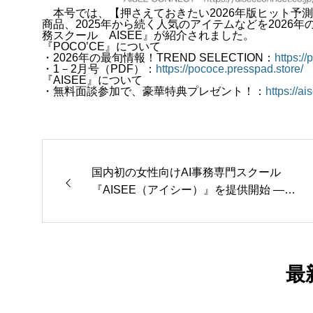
本号では、【押さえておきたい2026年版ヒット予
商品、2025年から続く人気のアイテムなどを2026
務スクール AISEE』が紹介されました。
『POCO’CE』について
・2026年の最旬情報！TREND SELECTION：
https:/
・1－2月号（PDF）：
https://pococe.presspad.store/
『AISEE』について
・無料面談参加で、豪華特典プレゼント！：
https://ai
国内初の女性向けAI事務専門スクール
『AISEE（アイシー）』を提供開始 —
ライブ講義×eラーニングによる充実のAI
学習とキャリア支援で、未経験から3か
月でAI時代に求められる在宅事務に—
最