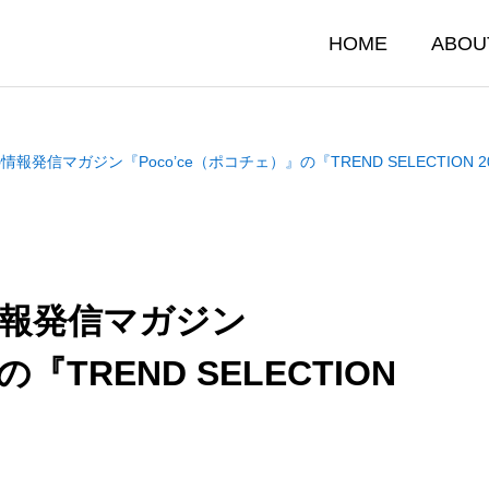
HOME
ABOU
情報発信マガジン『Poco’ce（ポコチェ）』の『TREND SELECTION
情報発信マガジン
EE事業
法人研修事業
『TREND SELECTION
TRAINING
備士協会様との対談レポート
“研修は退屈”常識を覆
EE』が目指す女性とAIの新
超えて盛り上がった「
クール『AISEE』
法人向けAI研修
き方について
ケーション型AI研修」
02.10
2026.01.25
ト