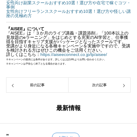
女性向け副業スクールおすすめ10選！選び方や在宅で稼ぐコツ・
事例
女性向けフリーランススクールおすすめ10選！選び方や怪しい講
座の見極め方
『AISEE』について
『AISEE』は「３か月のライブ講義・課題添削」「100本以上の
見放題のeラーニング」をはじめとする充実のAI学習と、仕事獲
得を目指すキャリア支援がパッケージとなったスクールです。
受講がより身近になる各種キャンペーンを実施中ですので、受講
を検討される方はぜひこの機会をご活用ください。
詳しくはこちら：
https://aiseeconnect.co.jp/lp/aisee/
※キャンペーンの提供には条件があります。詳しくは上記URLよりお問い合わせください。
※キャンペーンは予告なく終了となる場合があります。
前の記事
次の記事
最新情報