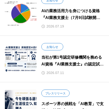
お知らせ
AIの業務活用力を身につける資格
『AI業務支援士（7月9日試験開
始）』 養成研修の申込者が80名を
2026.07.19
突破 — 申込者の中心は40〜50代の
現場リーダー層。「AIを導入する」
から「現場で活用する」へ、学び直
お知らせ
しの動きが鮮明に —
当社が第1号認定研修機関を務める
AI資格『AI業務支援士』の認定試験
が開始されました
2026.07.11
プレスリリース
スポーツ界の挑戦を「AI教育」で支