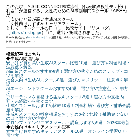
このたび、AISEE CONNECT株式会社（代表取締役社長：松山
利基）が運営する、女性のためのAI事務専門スクール『AISEE』
が
「安いけど質が高い生成AIスクール」
「女性向けおすすめキャリアスクール」
として、ITスクールの口コミ・比較サイト『リスログ』
※
（
https://reslog.jp/
）
に、選出・掲載されました。
※reslog株式会社（
https://reslog.co.jp/
）が運営する、Webスキルの習得やキャリアアップに役立つ情報を網羅的に
解説している情報メディア
掲載記事はこちら
◆生成AI関連記事
安いけど質が高い生成AIスクール比較10選！選び方や料金相場・
注意点を解説
AI副業スクールおすすめ8選！選び方や稼ぐためのステップ・コ
ツを解説
社会人向け生成AIスクール8選！選び方やメリット・注意点を解
説
AIエージェントスクールおすすめ8選！選び方や注意点・活用方
法
フリーランスを目指せる生成AIスクール8選！選び方や支援内
容・未経験から稼ぐコツ
生成AIスクールおすすめ比較10選！料金相場や選び方・補助金講
座を解説
生成AIスクールの料金相場をおすすめ8校で比較！補助金で安い
のは？選び方や注意点
プロンプトエンジニアスクール・講座おすすめ9選！2026年最新
◆女性向けキャリアスクール記事
女性向けおすすめキャリアスクール10選！オンライン学習OK・
選び方